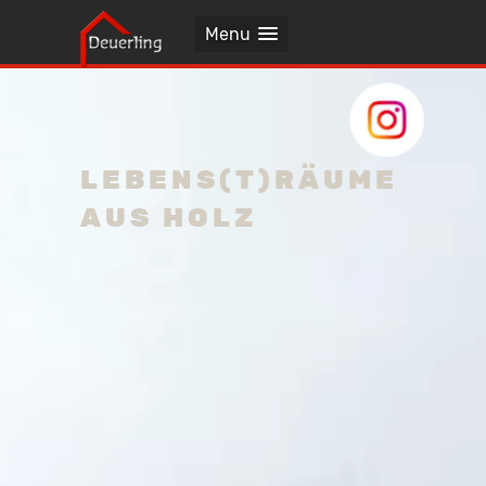
Menu
LEBENS(T)RÄUME
AUS HOLZ