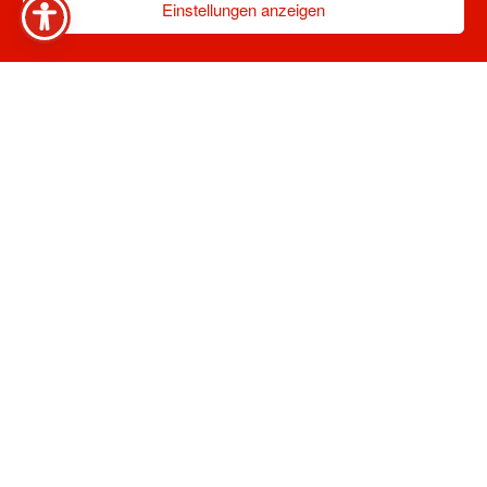
Einstellungen anzeigen
HOLZBAU
DEUERLING
AUF EINEN
BLICK
Wir sind stolz