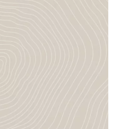
ein Höchstmaß an
Gestaltungsfreiheit
optimale Wärmedämmung
hervorragender Brand- und
Schallschutz
nachwachsender Rohstoff,
deshalb ökologisch nachhaltig
kurze Bauzeiten
ein gesundes Raumklima und