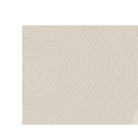
MEHR ERFAHREN >
WEITERE LEISTUNGEN IM DETAIL >