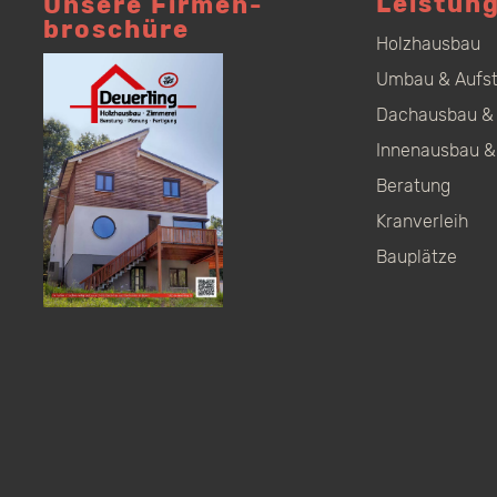
Leistun
Unsere Firmen­
broschüre
Holzhausbau
Umbau & Aufs
Dachausbau & 
Innenausbau &
Beratung
Kranverleih
Bauplätze