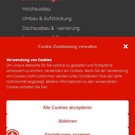
Holzhausbau
Umbau & Aufstockung
Dachausbau & -sanierung
Innenausbau & Bauschreinerei
Cookie-Zustimmung verwalten
Beratung
Kranverleih
Verwendung von Cookies
Um unsere Webseite für Sie optimal zu gestalten und fortlaufend
Bauplätze
verbessern zu können, verwenden wir Cookies. Wenn Sie der Verwendung
von Cookies nicht zustimmen werden unter Umständen Teile der Seite
Social
nicht korrekt angezeigt. Weitere Informationen zu den verwendeten
Cookies erhalten Sie hier:
Facebook
Youtube
Alle Cookies akzeptieren
Instagram
Ablehnen
Einstellungen anzeigen