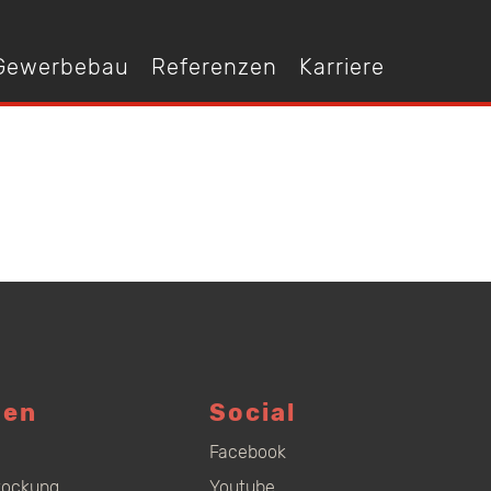
 Gewerbebau
Referenzen
Karriere
gen
Social
Facebook
tockung
Youtube